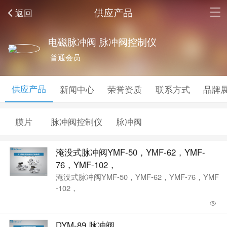
供应产品
返回
电磁脉冲阀 脉冲阀控制仪
普通会员
供应产品
新闻中心
荣誉资质
联系方式
品牌
膜片
脉冲阀控制仪
脉冲阀
淹没式脉冲阀YMF-50，YMF-62，YMF-
76，YMF-102，
淹没式脉冲阀YMF-50，YMF-62，YMF-76，YMF
-102，
DYM-89,脉冲阀