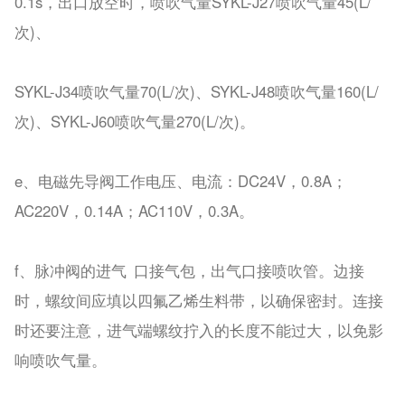
0.1s，出口放空时，喷吹气量SYKL-J27喷吹气量45(L/
次)、
SYKL-J34喷吹气量70(L/次)、SYKL-J48喷吹气量160(L/
次)、SYKL-J60喷吹气量270(L/次)。
e、电磁先导阀工作电压、电流：DC24V，0.8A；
AC220V，0.14A；AC110V，0.3A。
f、脉冲阀的进气 口接气包，出气口接喷吹管。边接
时，螺纹间应填以四氟乙烯生料带，以确保密封。连接
时还要注意，进气端螺纹拧入的长度不能过大，以免影
响喷吹气量。