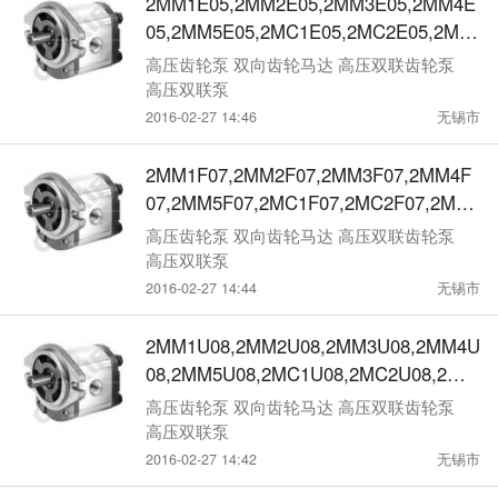
2MM1E05,2MM2E05,2MM3E05,2MM4E
05,2MM5E05,2MC1E05,2MC2E05,2MC
3E05,双向齿轮马达
高压齿轮泵 双向齿轮马达 高压双联齿轮泵
高压双联泵
2016-02-27 14:46
无锡市
2MM1F07,2MM2F07,2MM3F07,2MM4F
07,2MM5F07,2MC1F07,2MC2F07,2MC3
F07,双向齿轮马达
高压齿轮泵 双向齿轮马达 高压双联齿轮泵
高压双联泵
2016-02-27 14:44
无锡市
2MM1U08,2MM2U08,2MM3U08,2MM4U
08,2MM5U08,2MC1U08,2MC2U08,2MC
3U08,双向齿轮马达
高压齿轮泵 双向齿轮马达 高压双联齿轮泵
高压双联泵
2016-02-27 14:42
无锡市