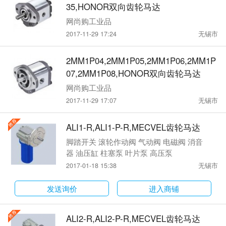
35,HONOR双向齿轮马达
网尚购工业品
2017-11-29 17:24
无锡市
2MM1P04,2MM1P05,2MM1P06,2MM1P
07,2MM1P08,HONOR双向齿轮马达
网尚购工业品
2017-11-29 17:07
无锡市
ALI1-R,ALI1-P-R,MECVEL齿轮马达
脚踏开关 滚轮作动阀 气动阀 电磁阀 消音
器 油压缸 柱塞泵 叶片泵 高压泵
2017-01-18 15:38
无锡市
发送询价
进入商铺
ALI2-R,ALI2-P-R,MECVEL齿轮马达