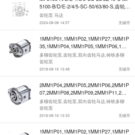
5100-B/D/E-2/4/5-SC-50/63/80-S,齿轮马
达MF5100
齿轮泵 马达
2024-08-08 14:57
无锡市
1MM1P01,1MM1P02,1MM1P27,1MM1P
35,1MM1P04,1MM1P05,1MM1P06,1MM
1P07,HONOR双向齿轮马达
多聊齿轮泵,齿轮泵,双向齿轮马达,铸铁多聊
齿轮泵
2018-08-16 13:48
无锡市
2MM1P04,2MM1P05,2MM1P06,2MM1P
07,2MM1P08,2MM1P09,2MM1P11,2MM
1P14,2MM1P16,2MM1P18,2MM1P20,2
多聊齿轮泵,齿轮泵,双向齿轮马达,铸铁多聊
MM1P22,2MM1P24,2MM1P26,2MM1P2
齿轮泵
8, 2MM1P30,2MM1P33,HONOR双向齿
2018-08-16 13:33
无锡市
轮马达
1MM1P01,1MM1P02,1MM1P27,1MM1P