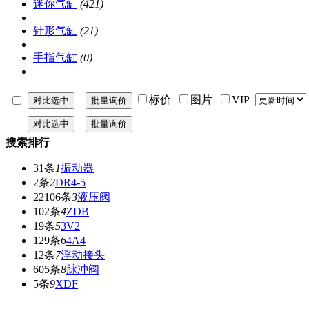
迷你气缸
(421)
针形气缸
(21)
手指气缸
(0)
标价
图片
VIP
搜索排行
31条
1
振动器
2条
2
DR4-5
22106条
3
液压阀
102条
4
ZDB
19条
5
3V2
129条
6
4A4
12条
7
浮动接头
605条
8
脉冲阀
5条
9
XDF