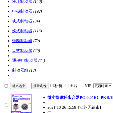
液压制动器
(140)
电磁制动器
(192)
块式制动器
(34)
蝶式制动器
(116)
磁粉制动器
(70)
盘式制动器
(20)
通/失电制动器
(74)
制动器组
(18)
标价
图片
VIP
微小型磁粉离合器PC-0.05KG PB-0.1K
2021-10-26 15:58
[江苏无锡市]