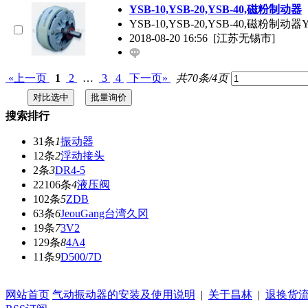
YSB-10,YSB-20,YSB-40,磁粉制动器
YSB-10,YSB-20,YSB-40,
2018-08-20 16:56
[江苏无锡市]
«上一页
1
2
…
3
4
下一页»
共70条/4页
搜索排行
31条
1
振动器
12条
2
浮动接头
2条
3
DR4-5
22106条
4
液压阀
102条
5
ZDB
63条
6
JeouGang台湾久冈
19条
7
3V2
129条
8
4A4
11条
9
D500/7D
网站首页
气动振动器的安装及使用说明
|
关于昌林
|
退换货