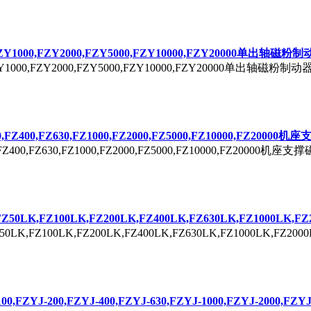
,FZY1000,FZY2000,FZY5000,FZY10000,FZY20000单出轴磁粉
30,FZY1000,FZY2000,FZY5000,FZY10000,FZY2000
200,FZ400,FZ630,FZ1000,FZ2000,FZ5000,FZ10000,FZ200
Z200,FZ400,FZ630,FZ1000,FZ2000,FZ5000,FZ10000,F
,FZ50LK,FZ100LK,FZ200LK,FZ400LK,FZ630LK,FZ1000L
,FZ50LK,FZ100LK,FZ200LK,FZ400LK,FZ630LK,FZ1000LK
J-100,FZYJ-200,FZYJ-400,FZYJ-630,FZYJ-1000,FZYJ-2000,