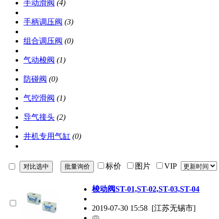
手动滑阀
(4)
手柄调压阀
(3)
组合调压阀
(0)
气动梭阀
(1)
防碰阀
(0)
气控滑阀
(1)
导气接头
(2)
井机专用气缸
(0)
标价
图片
VIP
梭动阀ST-01,ST-02,ST-03,ST-04
2019-07-30 15:58
[江苏无锡市]