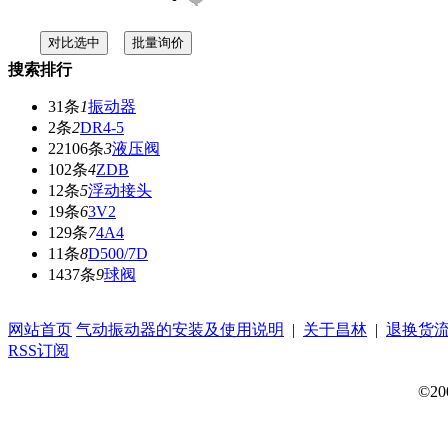
搜索排行
31条
1
振动器
2条
2
DR4-5
22106条
3
液压阀
102条
4
ZDB
12条
5
浮动接头
19条
6
3V2
129条
7
4A4
11条
8
D500/7D
1437条
9
球阀
网站首页
气动振动器的安装及使用说明
|
关于昌林
|
退换货
RSS订阅
©20