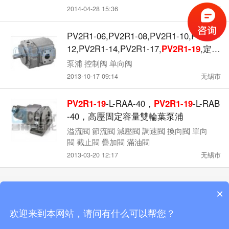
2014-04-28 15:36
无锡市
PV2R1-06,PV2R1-08,PV2R1-10,PV2R1-
12,PV2R1-14,PV2R1-17,
PV2R1-19
,定量
轮叶泵浦
泵浦 控制阀 单向阀
2013-10-17 09:14
无锡市
PV2R1-19
-L-RAA-40，
PV2R1-19
-L-RAB
-40，高壓固定容量雙輪葉泵浦
溢流閥 節流閥 減壓閥 調速閥 換向閥 單向
閥 截止閥 疊加閥 滿油閥
2013-03-20 12:17
无锡市
×
触屏版
电脑版
微信
欢迎来到本网站，请问有什么可以帮您？