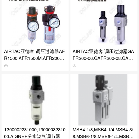
AIRTAC亚德客 调压过滤器AF
AIRTAC亚德客 调压过滤器GA
R1500,AFR1500M,AFR2000,A
FR200-06,GAFR200-08,GAFR
FR2000M,BFR2000,BFR2000
300-08,GAFR300-10,GAFR40
M,BFR2000A,BFR3000,BFR3
0-08,GAFR400-10,GAFR400-1
000M,BFR3000A,BFR4000,BF
5,GAFR600-20,GAFR600-25
R4000M,BFR4000A
T300002231000,T3000032310
MSB4-1/8,MSB4-1/4,MSB4-3/
00,AIGNEP分水滤气调节器
8,MSB6-1/8,MSB6-1/4,MSB6-