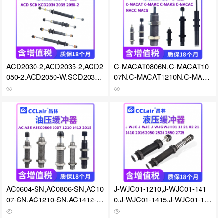
ACD2030-2,ACD2035-2,ACD2
C-MACAT0806N,C-MACAT10
050-2,ACD2050-W,SCD2030-
07N,C-MACAT1210N,C-MACA
2,SCD2035-2,SCD2050-2,SC
T1412N,C-MACAT2015N,C-M
D2050-W,KCD2030-2,KCD203
ACAT2525N,C-MACAT2725N,
5-2,KCD2050-2,KCD2050-W
C-MACAT0806C,C-MACAT10
缓冲器
07C,C-MACAT1210C,C-MACA
T1412C,C-MACAT2015C,C-M
ACAT2525C,C-MACAT2725C,
C-MAKC0806,C-MAKC1005,C
-MAKC1008缓冲器
AC0604-SN,AC0806-SN,AC10
J-WJC01-1210,J-WJC01-141
07-SN,AC1210-SN,AC1412-S
0,J-WJC01-1415,J-WJC01-14
N,AC2015-SN,AC2725-SN,AC
25,J-WJC01-1612,J-WJC01-2