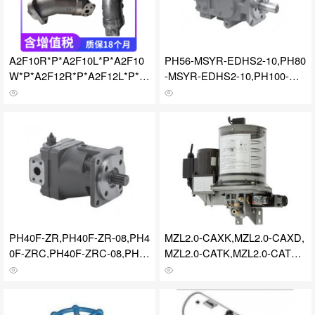
A2F10R*P*A2F10L*P*A2F10
PH56-MSYR-EDHS2-10,PH80
W*P*A2F12R*P*A2F12L*P*A
-MSYR-EDHS2-10,PH100-MS
2F12W*P*A2F23R*P*A2F23L
YR-EDHS2-10,PH**-EDHS系
*P*A2F23W*P*A2F28R*P*A2
列电控型柱塞泵
F28L*P*A2F28W*P*A2F45R*
P*A2F45L*P*A2F45W*P*A2F
55R*P*A2F55L*P*A2F55W*P*
A2F63R*P*A2F63L*P*A2F63
W*P*A2F80R*P*A2F80L*P*A
2F80W*P*A2F107R*P*A2F10
7L*P*A2F107W*P*柱塞泵
PH40F-ZR,PH40F-ZR-08,PH4
MZL2.0-CAXK,MZL2.0-CAXD,
0F-ZRC,PH40F-ZRC-08,PH56
MZL2.0-CATK,MZL2.0-CATD,
F-ZR,PH56F-ZR-08,PH**F系
MZL2.0-DAXK,MZL2.0-DAXD,
列低噪音定量柱塞泵
MZL2.0-DATK,MZL2.0-DATD,
MZL2.0-EAXK, MZL2.0-EAXD,
MZL2.0-EATK,MZL2.0-EATD,