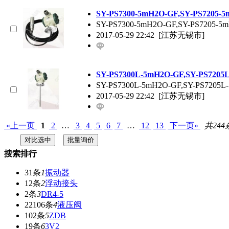
SY-PS7300-5mH2O-GF,SY-PS720
SY-PS7300-5mH2O-GF,SY-PS7205-
2017-05-29 22:42
[江苏无锡市]
SY-PS7300L-5mH2O-GF,SY-PS72
SY-PS7300L-5mH2O-GF,SY-PS720
2017-05-29 22:42
[江苏无锡市]
«上一页
1
2
…
3
4
5
6
7
…
12
13
下一页»
共244
搜索排行
31条
1
振动器
12条
2
浮动接头
2条
3
DR4-5
22106条
4
液压阀
102条
5
ZDB
19条
6
3V2