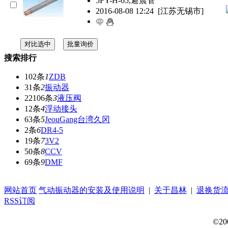
5FY-H-65,避震管
2016-08-08 12:24
[江苏无锡市]
搜索排行
102条
1
ZDB
31条
2
振动器
22106条
3
液压阀
12条
4
浮动接头
63条
5
JeouGang台湾久冈
2条
6
DR4-5
19条
7
3V2
50条
8
CCV
69条
9
DMF
网站首页
气动振动器的安装及使用说明
|
关于昌林
|
退换货
RSS订阅
©20