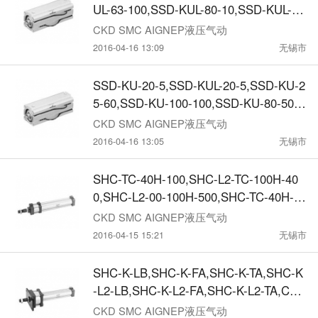
UL-63-100,SSD-KUL-80-10,SSD-KUL-80
-20,SSD-KUL-80-30,SSD-KUL-80-40,C
CKD SMC AIGNEP液压气动
2016-04-16 13:09
无锡市
SSD-KU-20-5,SSD-KUL-20-5,SSD-KU-2
5-60,SSD-KU-100-100,SSD-KU-80-50,C
KD超紧凑型气缸
CKD SMC AIGNEP液压气动
2016-04-16 13:05
无锡市
SHC-TC-40H-100,SHC-L2-TC-100H-40
0,SHC-L2-00-100H-500,SHC-TC-40H-4
00,CKD倍力型紧气缸
CKD SMC AIGNEP液压气动
2016-04-15 15:21
无锡市
SHC-K-LB,SHC-K-FA,SHC-K-TA,SHC-K
-L2-LB,SHC-K-L2-FA,SHC-K-L2-TA,CKD
倍力型紧气缸
CKD SMC AIGNEP液压气动