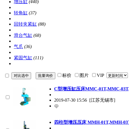
增压缸
(440)
转角缸
(37)
回转夹紧缸
(88)
滑台气缸
(68)
气爪
(36)
紧固气缸
(111)
标价
图片
VIP
C型增压缸压床MMC-01T,MMC-03T,
2019-07-30 15:56
[江苏无锡市]
四柱型增压压床 MMH-01T,MMH-03T,M