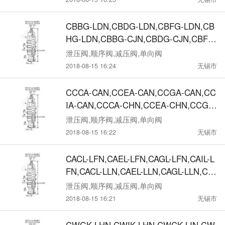
Y-CIN,CBFY-CIN,CBHY-CIN,CBBY-CA
N,CBDY-CAN,CBFY-CAN,CBHY-CAN,C
CBBG-LDN,CBDG-LDN,CBFG-LDN,CB
BBY-CBN,CBDY-CBN,CBFY-CBN,CBHY
HG-LDN,CBBG-CJN,CBDG-CJN,CBFG
-CBN,全限流型, 较大设定压280bar抗衡
-CJN,CBHG-CJN, CBBG-CKN,CBDG-C
泄压阀,顺序阀,减压阀,单向阀
阀
KN,CBFG-CKN,CBHG-CKN,CBBG-CC
2018-08-15 16:24
无锡市
N,CBDG-CCN,CBFG-CCN,CBHG-CCN,
CBBG-CDN,CBDG-CDN,CBFG-CDN,C
CCCA-CAN,CCEA-CAN,CCGA-CAN,CC
BHG-CDN全限流型, 较大设定压350bar
IA-CAN,CCCA-CHN,CCEA-CHN,CCGA-
抗衡阀
CHN,CCIA-CHN,CCCA-CIN,CCEA-CIN,
泄压阀,顺序阀,减压阀,单向阀
CCGA-CIN,CCIA-CIN,CCCA-CBN,CCE
2018-08-15 16:22
无锡市
A-CBN,CCGA-CBN,CCIA-CBN,无辅助
导压,3 口插孔抗衡阀
CACL-LFN,CAEL-LFN,CAGL-LFN,CAIL-L
FN,CACL-LLN,CAEL-LLN,CAGL-LLN,CAI
L-LLN,CACL-CHN,CAEL-CHN,CAGL-CH
泄压阀,顺序阀,减压阀,单向阀
N,CAIL-CHN, CACL-CIN,CAEL-CIN,CAG
2018-08-15 16:21
无锡市
L-CIN,CAIL-CIN,CACL-CFN,CAEL-CFN,
CAGL-CFN,CAIL-CFN,CACL-CLN,CAEL-
CWGK-LHN,CWIK-LHN,CWCK-LIN,CW