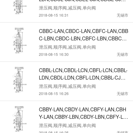
CBIL-CJN,CBCL-CKN,CBEL-CKN,CBGL
泄压阀,顺序阀,减压阀,单向阀
-CKN,CBIL-CKN, CBCL-CCN,CBEL-CC
2018-08-15 16:31
无锡市
N,CBGL-CCN,CBIL-CCN,CBCL-CDN,CB
EL-CDN,CBGL-CDN,CBIL-CDN,标准型,
CBBC-LAN,CBDC-LAN,CBFC-LAN,CBB
较大设定压350bar抗衡阀
C-LBN,CBDC-LBN,CBFC-LBN,CBBC-C
HN,CBDC-CHN,CBFC-CHN,CBBC-CIN,
泄压阀,顺序阀,减压阀,单向阀
CBDC-CIN,CBFC-CIN ,CBBC-CAN,CB
2018-08-15 16:30
无锡市
DC-CAN,CBFC-CAN,CBBC-CBN,CBDC
-CBN,CBFC-CBN,半限流型, 较大设定压
CBBL-LCN,CBDL-LCN,CBFL-LCN,CBBL-
280bar抗衡阀
LDN,CBDL-LDN,CBFL-LDN,CBBL-CJN,
CBDL-CJN,CBFL-CJN, CBBL-CKN,CBD
泄压阀,顺序阀,减压阀,单向阀
L-CKN,CBFL-CKN,CBBL-CCN,CBDL-CC
2018-08-15 16:26
无锡市
N,CBFL-CCN,CBBL-CDN,CBDL-CDN,C
BFL-CDN,半限流型, 较大设定压350bar
CBBY-LAN,CBDY-LAN,CBFY-LAN,CBH
抗衡阀
Y-LAN,CBBY-LBN,CBDY-LBN,CBFY-LB
N,CBHY-LBN,CBBY-CHN,CBDY-CHN,C
泄压阀,顺序阀,减压阀,单向阀
BFY-CHN,CBHY-CHN, CBBY-CIN,CBD
2018-08-15 16:25
无锡市