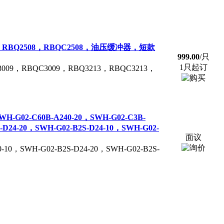
007，RBQ2508，RBQC2508，油压缓冲器，短款
999.00
/只
1只起订
09，RBQC3009，RBQ3213，RBQC3213，
WH-G02-C60B-A240-20，SWH-G02-C3B-
-D24-20，SWH-G02-B2S-D24-10，SWH-G02-
面议
-10，SWH-G02-B2S-D24-20，SWH-G02-B2S-