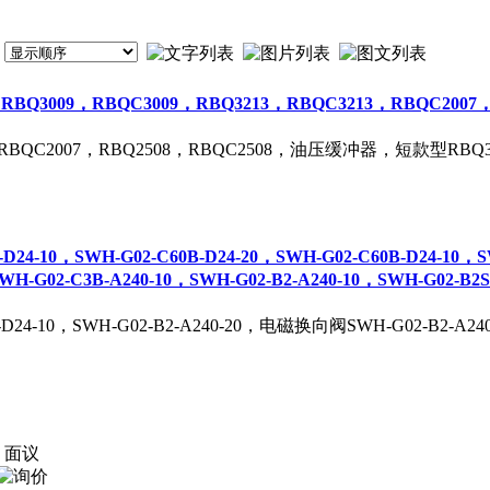
7，RBQ3009，RBQC3009，RBQ3213，RBQC3213，RBQC2
7，RBQC2007，RBQ2508，RBQC2508，油压缓冲器，短款型RBQ30
-D24-10，SWH-G02-C60B-D24-20，SWH-G02-C60B-D24-10，S
WH-G02-C3B-A240-10，SWH-G02-B2-A240-10，SWH-G02-B2S
2-D24-10，SWH-G02-B2-A240-20，电磁换向阀SWH-G02-B2-A240
面议