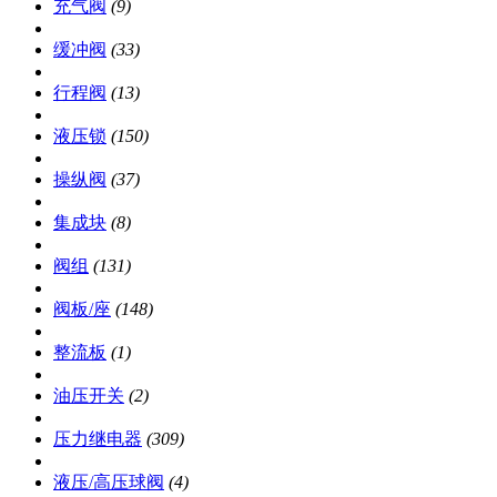
充气阀
(9)
缓冲阀
(33)
行程阀
(13)
液压锁
(150)
操纵阀
(37)
集成块
(8)
阀组
(131)
阀板/座
(148)
整流板
(1)
油压开关
(2)
压力继电器
(309)
液压/高压球阀
(4)