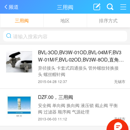
三用阀
频道
三用阀
地区
排序方式
BVL-3OD,BV3W-01OD,BVL-04M/F,BV3
W-01M/F,BVL-02OD,BV3W-8OD,直角型
和三端口阀门
异径接头 卡套式四通接头 管外螺纹转换接
头 螺丝帽针阀
2015-04-28 12:37
无锡市
DZF.00，三用阀
安全阀 单向阀 换向阀 液压锁 截止阀 平衡
阀 过滤器 顺序阀 气源处理
2013-06-03 11:12
无锡市