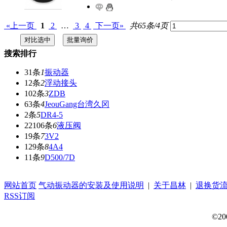
«上一页
1
2
…
3
4
下一页»
共65条/4页
搜索排行
31条
1
振动器
12条
2
浮动接头
102条
3
ZDB
63条
4
JeouGang台湾久冈
2条
5
DR4-5
22106条
6
液压阀
19条
7
3V2
129条
8
4A4
11条
9
D500/7D
网站首页
气动振动器的安装及使用说明
|
关于昌林
|
退换货
RSS订阅
©20