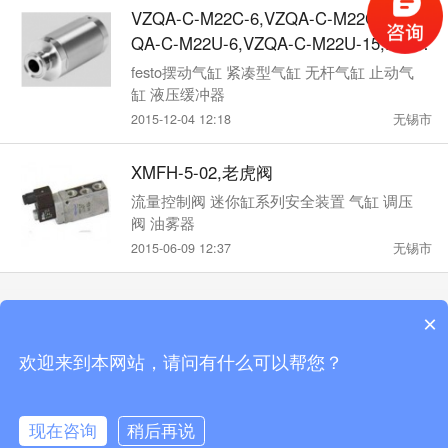
VZQA-C-M22C-6,VZQA-C-M22C-15,VZ
QA-C-M22U-6,VZQA-C-M22U-15,festo
夹管阀
festo摆动气缸 紧凑型气缸 无杆气缸 止动气
缸 液压缓冲器
2015-12-04 12:18
无锡市
XMFH-5-02,老虎阀
流量控制阀 迷你缸系列安全装置 气缸 调压
阀 油雾器
2015-06-09 12:37
无锡市
×
触屏版
电脑版
微信
欢迎来到本网站，请问有什么可以帮您？
站点地图
Copyright by 无锡市昌林自动化科技有限公司手机版
现在咨询
稍后再说