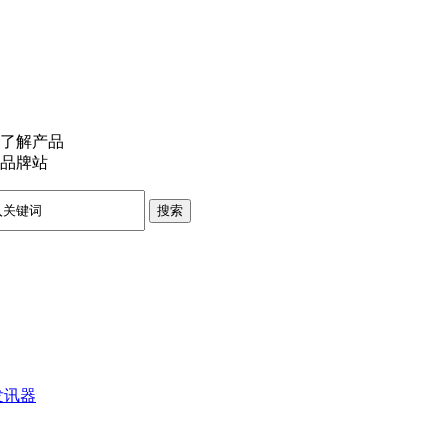
了解产品
品牌站
搜索
发讯器