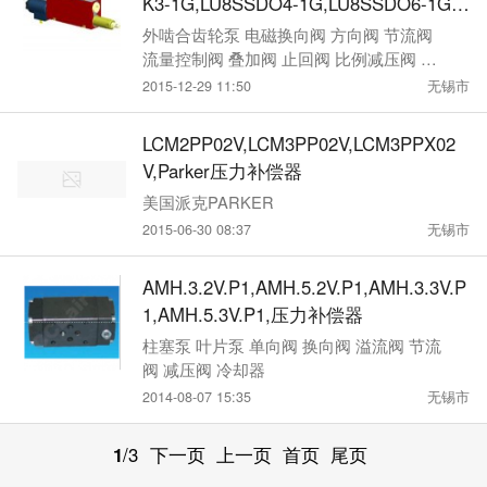
K3-1G,LU8SSDO4-1G,LU8SSDO6-1G,L
U8SSDO7-1G,Bucher减压补偿器
外啮合齿轮泵 电磁换向阀 方向阀 节流阀
流量控制阀 叠加阀 止回阀 比例减压阀 压
力控制阀
2015-12-29 11:50
无锡市
LCM2PP02V,LCM3PP02V,LCM3PPX02
V,Parker压力补偿器
美国派克PARKER
2015-06-30 08:37
无锡市
AMH.3.2V.P1,AMH.5.2V.P1,AMH.3.3V.P
1,AMH.5.3V.P1,压力补偿器
柱塞泵 叶片泵 单向阀 换向阀 溢流阀 节流
阀 减压阀 冷却器
2014-08-07 15:35
无锡市
1
/3
下一页
上一页
首页
尾页