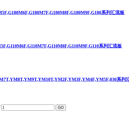
0M5F,G180M6F,G180M7F,G180M8F,G180M9F,G180系列汇流板
0M5F,G110M6F,G110M7F,G110M8F,G110M9F,G110系列汇流板
YM7T,YM8T,YM9T,YM10T,YM2F,YM3F,YM4F,YM5F,030系