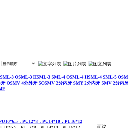
L-3 OSML-3 HSML-3 SML-4 OSML-4 HSML-4 SML-5 OSM
 OSMV 4分外牙 SOSMV 2分内牙 SMY 2分内牙 SMV 2分内牙 SM
-4F
U10*6.5，PU12*8，PU14*10，PU16*12
面议
U10*6.5，PU12*8，PU14*10，PU16*12