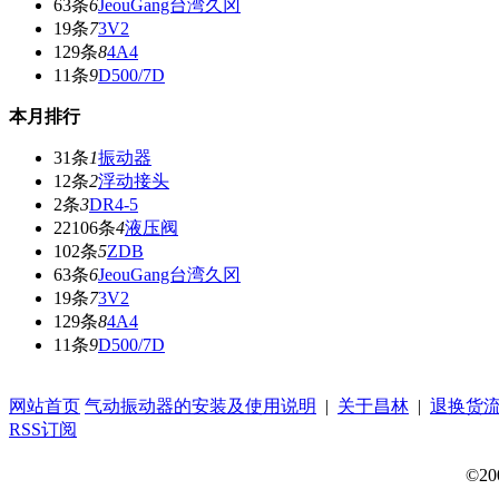
63条
6
JeouGang台湾久冈
19条
7
3V2
129条
8
4A4
11条
9
D500/7D
本月排行
31条
1
振动器
12条
2
浮动接头
2条
3
DR4-5
22106条
4
液压阀
102条
5
ZDB
63条
6
JeouGang台湾久冈
19条
7
3V2
129条
8
4A4
11条
9
D500/7D
网站首页
气动振动器的安装及使用说明
|
关于昌林
|
退换货
RSS订阅
©20