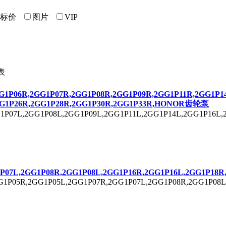
标价
图片
VIP
G1P
06R,
2GG1P
07R,
2GG1P
08R,
2GG1P
09R,
2GG1P
11R,
2GG1P
1
G1P
26R,
2GG1P
28R,
2GG1P
30R,
2GG1P
33R,HONOR齿轮泵
1P
07L,
2GG1P
08L,
2GG1P
09L,
2GG1P
11L,
2GG1P
14L,
2GG1P
16L,
P
07L,
2GG1P
08R,
2GG1P
08L,
2GG1P
16R,
2GG1P
16L,
2GG1P
18R
G1P
05R,
2GG1P
05L,
2GG1P
07R,
2GG1P
07L,
2GG1P
08R,
2GG1P
08L