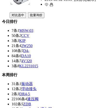
今日排行
7条
1
MSW-03
50条
2
CCV
3条
3
KIP
21条
4
2W250
108条
5
D4-
84条
6
DA10
14条
7
4V320
3条
8
KL2231015
本周排行
31条
1
振动器
12条
2
浮动接头
2条
3
DR4-5
22106条
4
液压阀
102条
5
ZDB