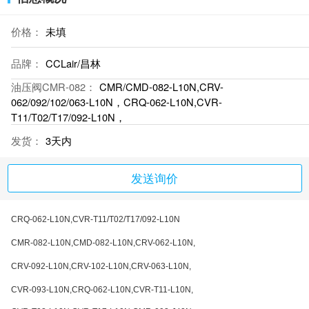
价格：
未填
品牌：
CCLair/昌林
油压阀CMR-082：
CMR/CMD-082-L10N,CRV-
062/092/102/063-L10N，CRQ-062-L10N,CVR-
T11/T02/T17/092-L10N，
发货：
3天内
发送询价
CRQ-062-L10N,CVR-T11/T02/T17/092-L10N
CMR-082-L10N,CMD-082-L10N,CRV-062-L10N,
CRV-092-L10N,CRV-102-L10N,CRV-063-L10N,
CVR-093-L10N,CRQ-062-L10N,CVR-T11-L10N,