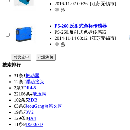
2016-11-07 09:26
[江苏无锡市]
PS-260,反射式色标传感器
PS-260,反射式色标传感器
2014-11-14 08:12
[江苏无锡市]
搜索排行
31条
1
振动器
12条
2
浮动接头
2条
3
DR4-5
22106条
4
液压阀
102条
5
ZDB
63条
6
JeouGang台湾久冈
19条
7
3V2
129条
8
4A4
11条
9
D500/7D