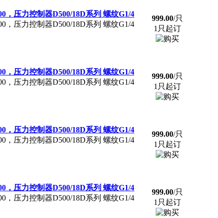
0400，压力
控制器
D500/18D系列 螺纹G1/4
999.00
/只
0400，压力
控制器
D500/18D系列 螺纹G1/4
1只起订
0400，压力
控制器
D500/18D系列 螺纹G1/4
999.00
/只
0400，压力
控制器
D500/18D系列 螺纹G1/4
1只起订
0400，压力
控制器
D500/18D系列 螺纹G1/4
999.00
/只
0400，压力
控制器
D500/18D系列 螺纹G1/4
1只起订
0400，压力
控制器
D500/18D系列 螺纹G1/4
999.00
/只
0400，压力
控制器
D500/18D系列 螺纹G1/4
1只起订