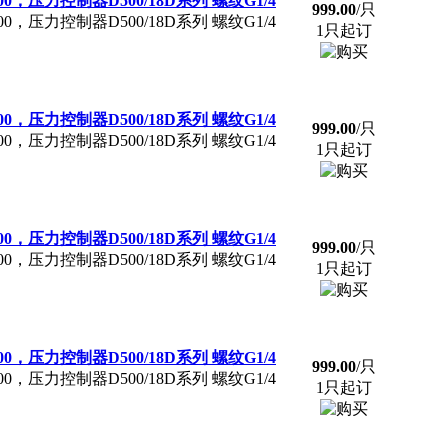
0400，压力
控制器
D500/18D系列 螺纹G1/4
999.00
/只
0400，压力
控制器
D500/18D系列 螺纹G1/4
1只起订
0400，压力
控制器
D500/18D系列 螺纹G1/4
999.00
/只
0400，压力
控制器
D500/18D系列 螺纹G1/4
1只起订
0400，压力
控制器
D500/18D系列 螺纹G1/4
999.00
/只
0400，压力
控制器
D500/18D系列 螺纹G1/4
1只起订
0400，压力
控制器
D500/18D系列 螺纹G1/4
999.00
/只
0400，压力
控制器
D500/18D系列 螺纹G1/4
1只起订