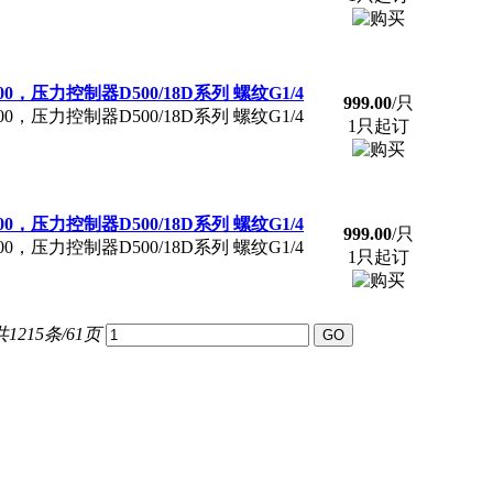
0400，压力
控制器
D500/18D系列 螺纹G1/4
999.00
/只
0400，压力
控制器
D500/18D系列 螺纹G1/4
1只起订
0400，压力
控制器
D500/18D系列 螺纹G1/4
999.00
/只
0400，压力
控制器
D500/18D系列 螺纹G1/4
1只起订
共1215条/61页