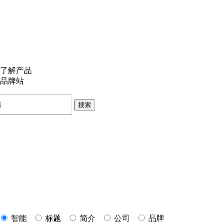
了解产品
品牌站
搜索
智能
标题
简介
公司
品牌