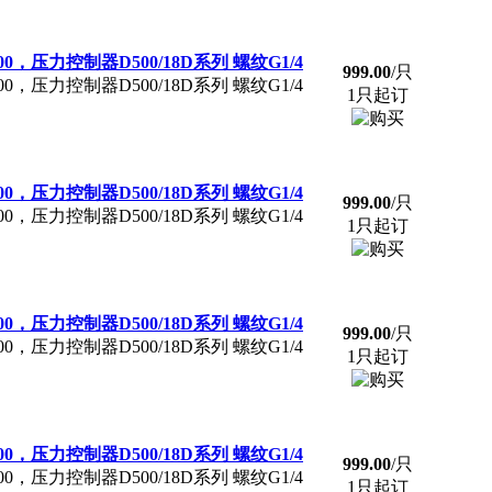
0400，压力
控制器
D500/18D系列 螺纹G1/4
999.00
/只
0400，压力
控制器
D500/18D系列 螺纹G1/4
1只起订
0400，压力
控制器
D500/18D系列 螺纹G1/4
999.00
/只
0400，压力
控制器
D500/18D系列 螺纹G1/4
1只起订
0400，压力
控制器
D500/18D系列 螺纹G1/4
999.00
/只
0400，压力
控制器
D500/18D系列 螺纹G1/4
1只起订
0400，压力
控制器
D500/18D系列 螺纹G1/4
999.00
/只
0400，压力
控制器
D500/18D系列 螺纹G1/4
1只起订