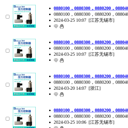
0880100，0880300，0880200，088
0880100，0880300，0880200，088
2024-03-25 10:07
[江苏无锡市]
0880100，0880300，0880200，088
0880100，0880300，0880200，088
2024-03-25 10:07
[江苏无锡市]
0880100，0880300，0880200，088
0880100，0880300，0880200，088
2024-03-20 14:07
[浙江]
0880100，0880300，0880200，088
0880100，0880300，0880200，088
2024-03-25 10:06
[江苏无锡市]