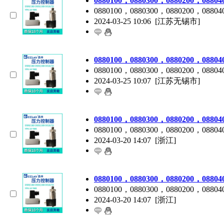
0880100，0880300，0880200，088
0880100，0880300，0880200，088
2024-03-25 10:06
[江苏无锡市]
0880100，0880300，0880200，088
0880100，0880300，0880200，088
2024-03-25 10:07
[江苏无锡市]
0880100，0880300，0880200，088
0880100，0880300，0880200，088
2024-03-20 14:07
[浙江]
0880100，0880300，0880200，088
0880100，0880300，0880200，088
2024-03-20 14:07
[浙江]