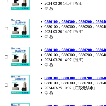
2024-03-20 14:07
[浙江]
0880100，0880300，0880200，088
0880100，0880300，0880200，088
2024-03-20 14:07
[浙江]
0880100，0880300，0880200，088
0880100，0880300，0880200，088
2024-03-20 14:07
[浙江]
0880100，0880300，0880200，088
0880100，0880300，0880200，088
2024-03-25 10:07
[江苏无锡市]