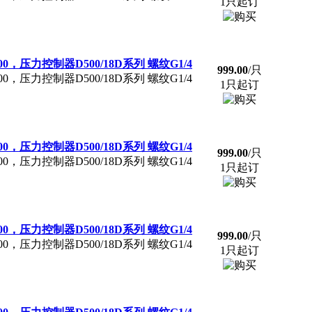
1只起订
0400，压力
控制器
D500/18D系列 螺纹G1/4
999.00
/只
0400，压力
控制器
D500/18D系列 螺纹G1/4
1只起订
0400，压力
控制器
D500/18D系列 螺纹G1/4
999.00
/只
0400，压力
控制器
D500/18D系列 螺纹G1/4
1只起订
0400，压力
控制器
D500/18D系列 螺纹G1/4
999.00
/只
0400，压力
控制器
D500/18D系列 螺纹G1/4
1只起订